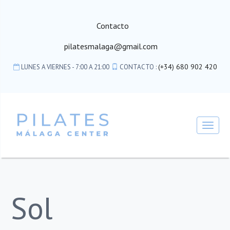
Contacto
pilatesmalaga@gmail.com
(+34) 680 902 420
LUNES A VIERNES - 7:00 A 21:00
CONTACTO :
Toggl
navig
Sol