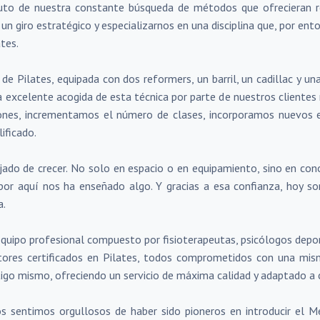
ruto de nuestra constante búsqueda de métodos que ofrecieran re
un giro estratégico y especializarnos en una disciplina que, por ent
tes.
 de Pilates, equipada con dos reformers, un barril, un cadillac y u
La excelente acogida de esta técnica por parte de nuestros clientes 
iones, incrementamos el número de clases, incorporamos nuevos
ificado.
do de crecer. No solo en espacio o en equipamiento, sino en conoc
or aquí nos ha enseñado algo. Y gracias a esa confianza, hoy so
a.
quipo profesional compuesto por fisioterapeutas, psicólogos depor
ructores certificados en Pilates, todos comprometidos con una mis
ontigo mismo, ofreciendo un servicio de máxima calidad y adaptado a
sentimos orgullosos de haber sido pioneros en introducir el M