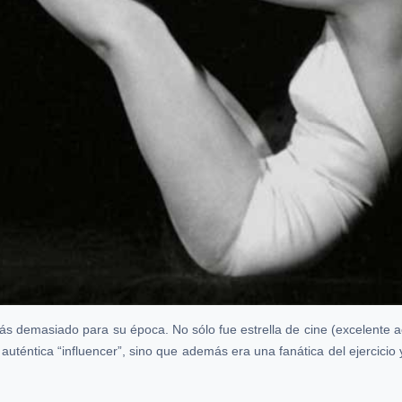
s demasiado para su época. No sólo fue estrella de cine (excelente ac
uténtica “influencer”, sino que además era una fanática del ejercicio 