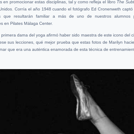
en promocionar estas disciplinas, tal y como refleja el libro
The Subt
 Unidos. Corría el año 1948 cuando el fotógrafo Ed Cronenweth captó 
s que resultarán familiar a más de uno de nuestros alumnos 
s en Pilates Málaga Center.
 primera dama del yoga afirmó haber sido maestra de este icono del 
iese sus lecciones, qué mejor prueba que estas fotos de Marilyn hacie
irmar que era una auténtica enamorada de esta técnica de entrenamien