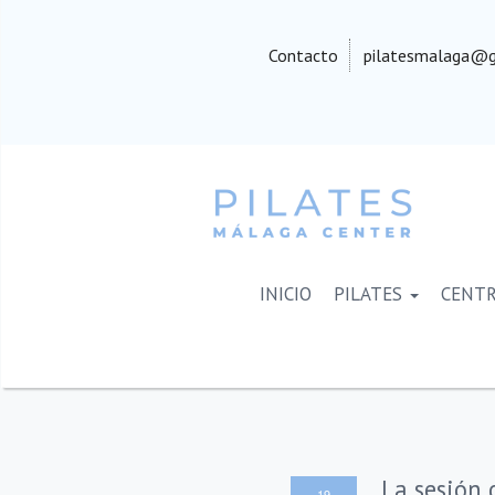
Contacto
pilatesmalaga@g
INICIO
PILATES
CENT
La sesión 
19