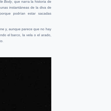
le Body
, que narra la historia de
unas instantáneas de la diva de
porque podrían estar sacadas
cine y, aunque parece que no hay
ndo el barco, la vela o el arado,
to.