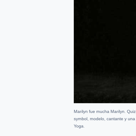
Marilyn fue mucha Marilyn. Quizá
symbol, modelo, cantante y una a
Yoga.