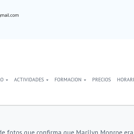
mail.com
RO
ACTIVIDADES
FORMACION
PRECIOS
HORAR
de fotos que confirma que Marilyn Monroe er