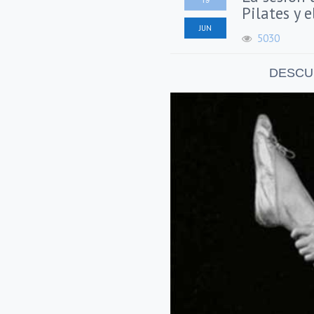
Pilates y e
JUN
5030
DESCU